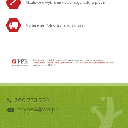
Możliwość wybrania dowolnego koloru pieca.
Na terenie Polski transport gratis.
660 733 784
mryba4@wp.pl