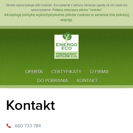
Serwis wykorzystuje pliki cookies. Korzystanie z witryny oznacza zgodę na ich zapis lub
wykorzystanie.
Polityka dotycząca plików "cookies"
.
Akceptuję politykę wykorzystywania plików cookies w serwisie (nie pokazuj
więcej).
OFERTA
CERTYFIKATY
O FIRMIE
DO POBRANIA
KONTAKT
Kontakt
660 733 784