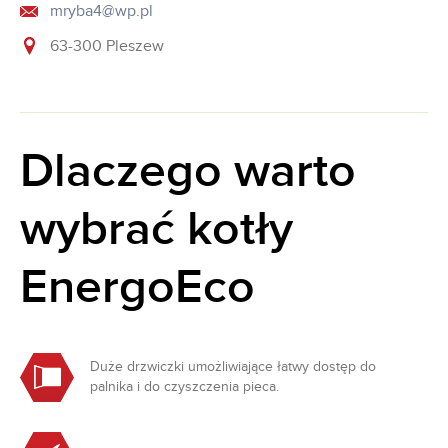
mryba4@wp.pl
63-300 Pleszew
Dlaczego warto
wybrać kotły
EnergoEco
Duże drzwiczki umożliwiające łatwy dostęp do
palnika i do czyszczenia pieca.